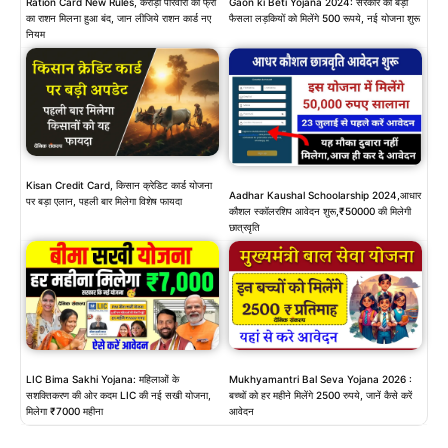
Ration Card New Rules, करोड़ो परिवारों को फ्री
Gaon ki Beti Yojana 2024: सरकार का बड़ा
का राशन मिलना हुआ बंद, जान लीजिये राशन कार्ड नए
फैसला लड़कियों को मिलेंगे 500 रूपये, नई योजना शुरू
नियम
Kisan Credit Card, किसान क्रेडिट कार्ड योजना
Aadhar Kaushal Schoolarship 2024,आधार
पर बड़ा एलान, पहली बार मिलेगा विशेष फायदा
कौशल स्कॉलरशिप आवेदन शुरू,₹50000 की मिलेगी
छात्रवृति
LIC Bima Sakhi Yojana: महिलाओं के
Mukhyamantri Bal Seva Yojana 2026 :
सशक्तिकरण की ओर कदम LIC की नई सखी योजना,
बच्चों को हर महीने मिलेंगे 2500 रुपये, जानें कैसे करें
मिलेगा ₹7000 महीना
आवेदन