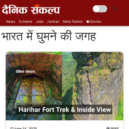
Skip
🌞
to
content
News
Scheme
Jobs
Jankari
Mera Ration
Stories
भारत में घुमने की जगह
June 14, 2025
3695